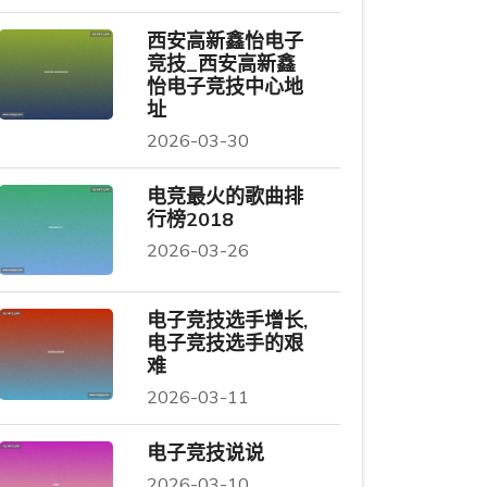
西安高新鑫怡电子
竞技_西安高新鑫
怡电子竞技中心地
址
2026-03-30
电竞最火的歌曲排
行榜2018
2026-03-26
电子竞技选手增长,
电子竞技选手的艰
难
2026-03-11
电子竞技说说
2026-03-10