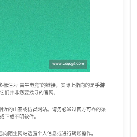
多标注为“雷牛电竞”的链接，实际上指向的是
手游
它们并非您要找寻的官网。
相近的山寨或仿冒网站。请务必通过官方可靠的渠
或下载不明软件。
易向陌生网站透露个人信息或进行转账操作。