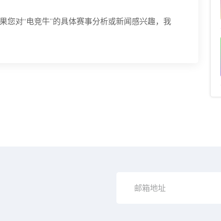
果您对“电竞牛”的具体赛事分析或新闻感兴趣，我