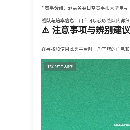
*
赛事资讯
：涵盖各类日常赛事和大型电竞
战队与赔率信息
：用户可以获取战队的详细
⚠️ 注意事项与辨别建
在寻找和使用此类平台时，为了您的信息和