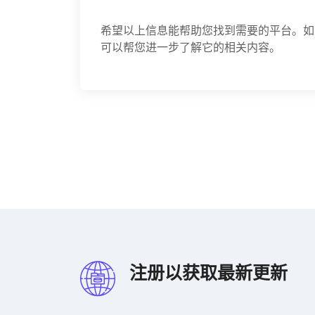
希望以上信息能帮助您找到需要的平台。如
可以帮您进一步了解它的相关内容。
注册以获取最新更新