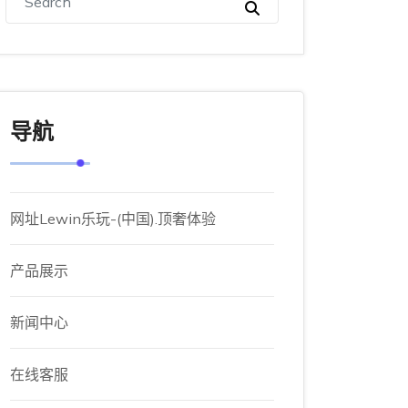
导航
网址Lewin乐玩-(中国).顶奢体验
产品展示
新闻中心
在线客服