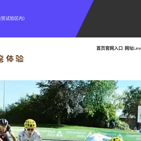
自贸试验区内）
首页官网入口
网址Lew