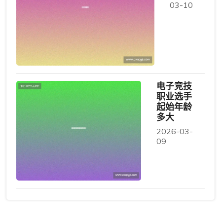
03-10
电子竞技
职业选手
起始年龄
多大
2026-03-
09