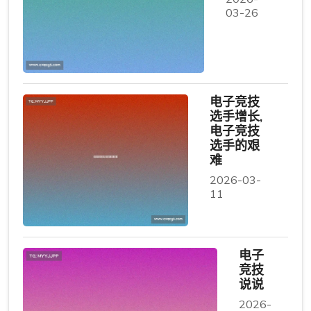
03-26
电子竞技
选手增长,
电子竞技
选手的艰
难
2026-03-
11
电子
竞技
说说
2026-